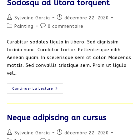
Sociosqu ad litora torquent
Auteur/autrice
Publication
Sylvaine Garcia
décembre 22, 2020
de
publiée :
Post
Commentaires
Painting
0 commentaire
la
category:
de
publication :
la
Curabitur sodales ligula in libero. Sed dignissim
publication :
lacinia nunc. Curabitur tortor. Pellentesque nibh.
Aenean quam. In scelerisque sem at dolor. Maecenas
mattis. Sed convallis tristique sem. Proin ut ligula
vel…
Sociosqu
Continuer La Lecture
Ad
Litora
Torquent
Neque adipiscing an cursus
Auteur/autrice
Publication
Sylvaine Garcia
décembre 22, 2020
de
publiée :