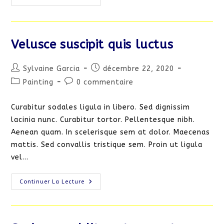
Libro
Cursus
Ante
Velusce suscipit quis luctus
Auteur/autrice
Publication
Sylvaine Garcia
décembre 22, 2020
de
publiée :
Post
Commentaires
Painting
0 commentaire
la
category:
de
publication :
la
Curabitur sodales ligula in libero. Sed dignissim
publication :
lacinia nunc. Curabitur tortor. Pellentesque nibh.
Aenean quam. In scelerisque sem at dolor. Maecenas
mattis. Sed convallis tristique sem. Proin ut ligula
vel…
Velusce
Continuer La Lecture
Suscipit
Quis
Luctus