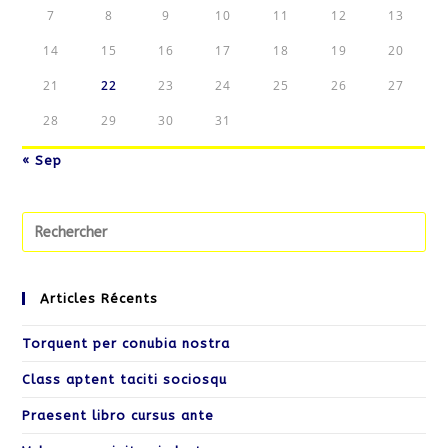
7
8
9
10
11
12
13
14
15
16
17
18
19
20
21
22
23
24
25
26
27
28
29
30
31
« Sep
Pr
Es
to
cl
Articles Récents
th
Torquent per conubia nostra
se
pa
Class aptent taciti sociosqu
Praesent libro cursus ante