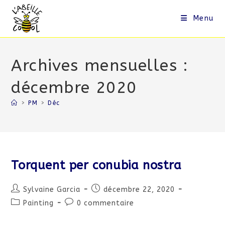
Skip
to
Menu
content
Archives mensuelles :
décembre 2020
>
PM
>
Déc
Torquent per conubia nostra
Auteur/autrice
Publication
Sylvaine Garcia
décembre 22, 2020
de
publiée :
Post
Commentaires
Painting
0 commentaire
la
category:
de
publication :
la