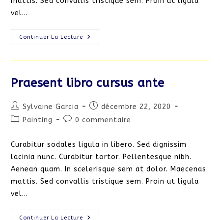
mattis. Sed convallis tristique sem. Proin ut ligula
vel…
Class
Continuer La Lecture
Aptent
Taciti
Sociosqu
Praesent libro cursus ante
Auteur/autrice
Publication
Sylvaine Garcia
décembre 22, 2020
de
publiée :
Post
Commentaires
Painting
0 commentaire
la
category:
de
publication :
la
Curabitur sodales ligula in libero. Sed dignissim
publication :
lacinia nunc. Curabitur tortor. Pellentesque nibh.
Aenean quam. In scelerisque sem at dolor. Maecenas
mattis. Sed convallis tristique sem. Proin ut ligula
vel…
Praesent
Continuer La Lecture