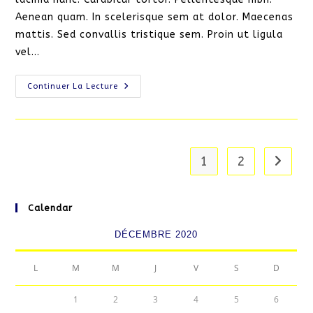
Aenean quam. In scelerisque sem at dolor. Maecenas
mattis. Sed convallis tristique sem. Proin ut ligula
vel…
Interdum
Continuer La Lecture
Magna
Augue
Eget
1
2
Aller à
Calendar
DÉCEMBRE 2020
L
M
M
J
V
S
D
1
2
3
4
5
6