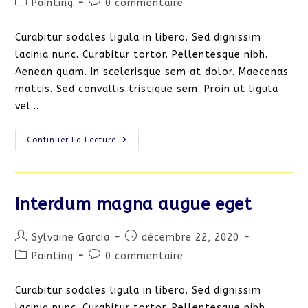
Post
Commentaires
Painting
0 commentaire
la
category:
de
publication :
la
Curabitur sodales ligula in libero. Sed dignissim
publication :
lacinia nunc. Curabitur tortor. Pellentesque nibh.
Aenean quam. In scelerisque sem at dolor. Maecenas
mattis. Sed convallis tristique sem. Proin ut ligula
vel…
Neque
Continuer La Lecture
Adipiscing
An
Cursus
Interdum magna augue eget
Auteur/autrice
Publication
Sylvaine Garcia
décembre 22, 2020
de
publiée :
Post
Commentaires
Painting
0 commentaire
la
category:
de
publication :
la
Curabitur sodales ligula in libero. Sed dignissim
publication :
lacinia nunc. Curabitur tortor. Pellentesque nibh.