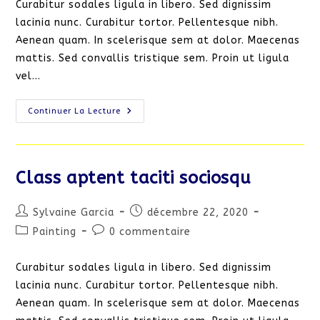
Curabitur sodales ligula in libero. Sed dignissim
publication :
lacinia nunc. Curabitur tortor. Pellentesque nibh.
Aenean quam. In scelerisque sem at dolor. Maecenas
mattis. Sed convallis tristique sem. Proin ut ligula
vel…
Torquent
Continuer La Lecture
Per
Conubia
Nostra
Class aptent taciti sociosqu
Auteur/autrice
Publication
Sylvaine Garcia
décembre 22, 2020
de
publiée :
Post
Commentaires
Painting
0 commentaire
la
category:
de
publication :
la
Curabitur sodales ligula in libero. Sed dignissim
publication :
lacinia nunc. Curabitur tortor. Pellentesque nibh.
Aenean quam. In scelerisque sem at dolor. Maecenas