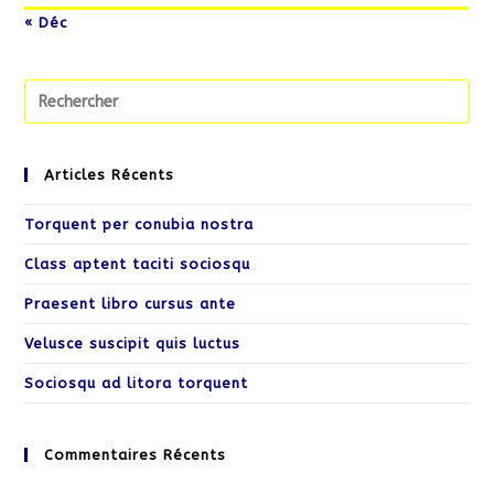
« Déc
Pr
Es
to
cl
Articles Récents
th
Torquent per conubia nostra
se
pa
Class aptent taciti sociosqu
Praesent libro cursus ante
Velusce suscipit quis luctus
Sociosqu ad litora torquent
Commentaires Récents