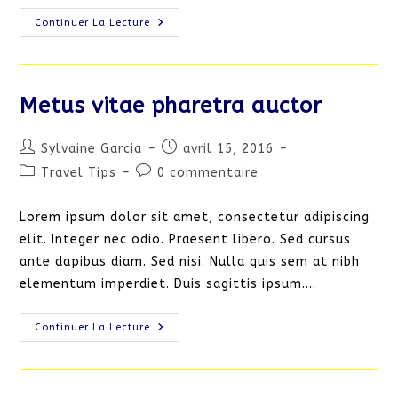
Interdum
Continuer La Lecture
Magna
Augue
Eget
Metus vitae pharetra auctor
Auteur/autrice
Publication
Sylvaine Garcia
avril 15, 2016
de
publiée :
Post
Commentaires
Travel Tips
0 commentaire
la
category:
de
publication :
la
Lorem ipsum dolor sit amet, consectetur adipiscing
publication :
elit. Integer nec odio. Praesent libero. Sed cursus
ante dapibus diam. Sed nisi. Nulla quis sem at nibh
elementum imperdiet. Duis sagittis ipsum.…
Metus
Continuer La Lecture
Vitae
Pharetra
Auctor