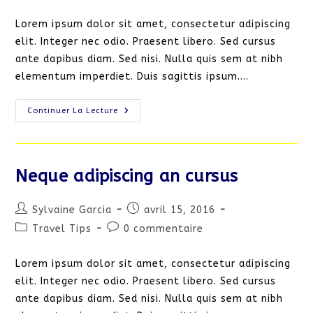
category:
de
publication :
la
Lorem ipsum dolor sit amet, consectetur adipiscing
publication :
elit. Integer nec odio. Praesent libero. Sed cursus
ante dapibus diam. Sed nisi. Nulla quis sem at nibh
elementum imperdiet. Duis sagittis ipsum.…
Litora
Continuer La Lecture
Torqent
Per
Conubia
Neque adipiscing an cursus
Auteur/autrice
Publication
Sylvaine Garcia
avril 15, 2016
de
publiée :
Post
Commentaires
Travel Tips
0 commentaire
la
category:
de
publication :
la
Lorem ipsum dolor sit amet, consectetur adipiscing
publication :
elit. Integer nec odio. Praesent libero. Sed cursus
ante dapibus diam. Sed nisi. Nulla quis sem at nibh