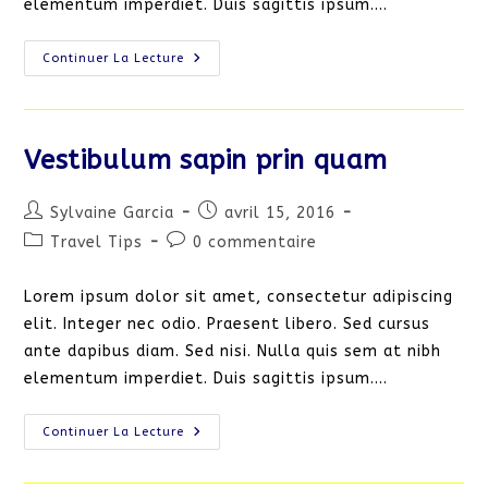
elementum imperdiet. Duis sagittis ipsum.…
Neque
Continuer La Lecture
Adipiscing
An
Cursus
Vestibulum sapin prin quam
Auteur/autrice
Publication
Sylvaine Garcia
avril 15, 2016
de
publiée :
Post
Commentaires
Travel Tips
0 commentaire
la
category:
de
publication :
la
Lorem ipsum dolor sit amet, consectetur adipiscing
publication :
elit. Integer nec odio. Praesent libero. Sed cursus
ante dapibus diam. Sed nisi. Nulla quis sem at nibh
elementum imperdiet. Duis sagittis ipsum.…
Vestibulum
Continuer La Lecture
Sapin
Prin
Quam