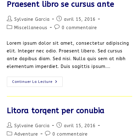
Praesent libro se cursus ante
Auteur/autrice
Publication
Sylvaine Garcia
avril 15, 2016
de
publiée :
Post
Commentaires
Miscellaneous
0 commentaire
la
category:
de
publication :
la
Lorem ipsum dolor sit amet, consectetur adipiscing
publication :
elit. Integer nec odio. Praesent libero. Sed cursus
ante dapibus diam. Sed nisi. Nulla quis sem at nibh
elementum imperdiet. Duis sagittis ipsum.…
Praesent
Continuer La Lecture
Libro
Se
Cursus
Ante
Litora torqent per conubia
Auteur/autrice
Publication
Sylvaine Garcia
avril 15, 2016
de
publiée :
Post
Commentaires
Adventure
0 commentaire
la