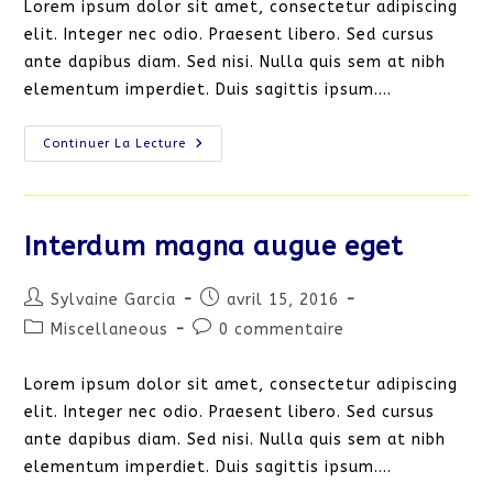
Lorem ipsum dolor sit amet, consectetur adipiscing
publication :
elit. Integer nec odio. Praesent libero. Sed cursus
ante dapibus diam. Sed nisi. Nulla quis sem at nibh
elementum imperdiet. Duis sagittis ipsum.…
Torquent
Continuer La Lecture
Per
Conubia
Nostra
Interdum magna augue eget
Auteur/autrice
Publication
Sylvaine Garcia
avril 15, 2016
de
publiée :
Post
Commentaires
Miscellaneous
0 commentaire
la
category:
de
publication :
la
Lorem ipsum dolor sit amet, consectetur adipiscing
publication :
elit. Integer nec odio. Praesent libero. Sed cursus
ante dapibus diam. Sed nisi. Nulla quis sem at nibh
elementum imperdiet. Duis sagittis ipsum.…