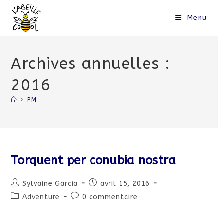
Skip
to
Menu
content
Archives annuelles :
2016
>
PM
Torquent per conubia nostra
Auteur/autrice
Publication
Sylvaine Garcia
avril 15, 2016
de
publiée :
Post
Commentaires
Adventure
0 commentaire
la
category:
de
publication :
la