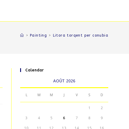
>
Painting
>
Litora torqent per conubia
Calendar
AOÛT 2026
L
M
M
J
V
S
D
1
2
3
4
5
6
7
8
9
10
11
12
13
14
15
16