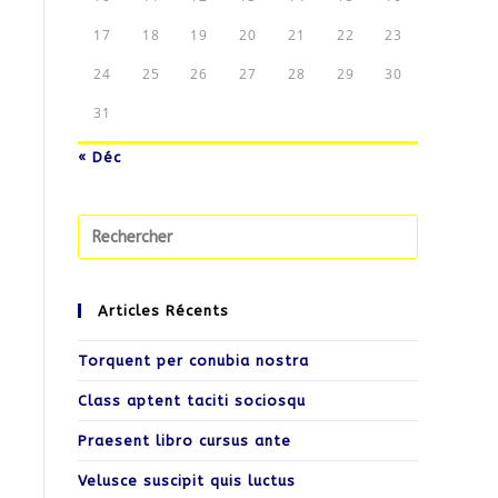
17
18
19
20
21
22
23
24
25
26
27
28
29
30
31
« Déc
Articles Récents
Torquent per conubia nostra
Class aptent taciti sociosqu
Praesent libro cursus ante
Velusce suscipit quis luctus