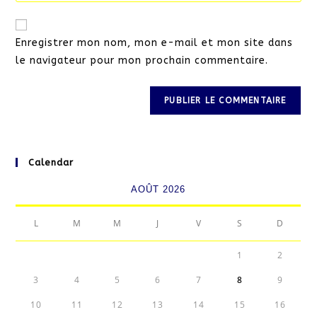
comment
to
de
comment
votre
Enregistrer mon nom, mon e-mail et mon site dans
site
le navigateur pour mon prochain commentaire.
(facultatif)
Calendar
AOÛT 2026
L
M
M
J
V
S
D
1
2
3
4
5
6
7
8
9
10
11
12
13
14
15
16