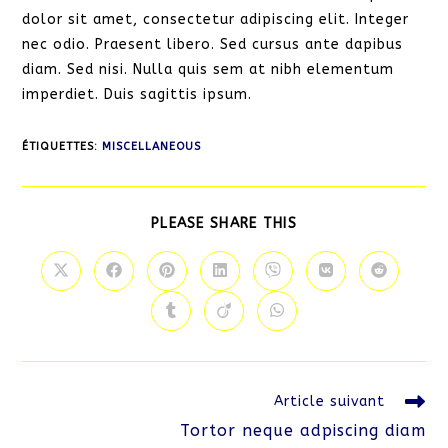
dolor sit amet, consectetur adipiscing elit. Integer
nec odio. Praesent libero. Sed cursus ante dapibus
diam. Sed nisi. Nulla quis sem at nibh elementum
imperdiet. Duis sagittis ipsum.
ÉTIQUETTES
:
MISCELLANEOUS
PARTAGER
PLEASE SHARE THIS
CE
CONTENU
Ouvrir
Ouvrir
Ouvrir
Ouvrir
Ouvrir
Ouvrir
Ouvrir
dans
dans
dans
dans
dans
dans
dans
une
une
une
une
une
une
une
Ouvrir
Ouvrir
Ouvrir
autre
autre
autre
autre
autre
autre
autre
dans
dans
dans
fenêtre
fenêtre
fenêtre
fenêtre
fenêtre
fenêtre
fenêtre
une
une
une
autre
autre
autre
fenêtre
fenêtre
fenêtre
Read
Article suivant
more
Tortor neque adpiscing diam
articles