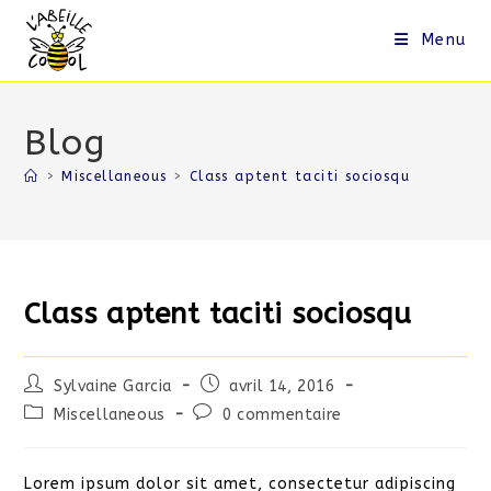
Skip
to
Menu
content
Blog
>
Miscellaneous
>
Class aptent taciti sociosqu
Class aptent taciti sociosqu
Auteur/autrice
Publication
Sylvaine Garcia
avril 14, 2016
de
publiée :
Post
Commentaires
Miscellaneous
0 commentaire
la
category:
de
publication :
la
publication :
Lorem ipsum dolor sit amet, consectetur adipiscing