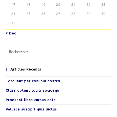
17
18
19
20
21
22
23
24
25
26
27
28
29
30
31
« Déc
Pr
Es
to
cl
Articles Récents
th
Torquent per conubia nostra
se
pa
Class aptent taciti sociosqu
Praesent libro cursus ante
Velusce suscipit quis luctus