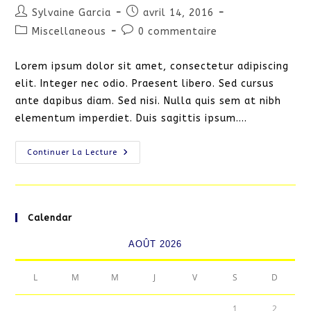
Auteur/autrice
Publication
Sylvaine Garcia
avril 14, 2016
de
publiée :
Post
Commentaires
Miscellaneous
0 commentaire
la
category:
de
publication :
la
Lorem ipsum dolor sit amet, consectetur adipiscing
publication :
elit. Integer nec odio. Praesent libero. Sed cursus
ante dapibus diam. Sed nisi. Nulla quis sem at nibh
elementum imperdiet. Duis sagittis ipsum.…
Class
Continuer La Lecture
Aptent
Taciti
Sociosqu
Calendar
AOÛT 2026
L
M
M
J
V
S
D
1
2