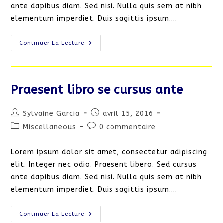
ante dapibus diam. Sed nisi. Nulla quis sem at nibh
elementum imperdiet. Duis sagittis ipsum.…
Interdum
Continuer La Lecture
Magna
Augue
Eget
Praesent libro se cursus ante
Auteur/autrice
Publication
Sylvaine Garcia
avril 15, 2016
de
publiée :
Post
Commentaires
Miscellaneous
0 commentaire
la
category:
de
publication :
la
Lorem ipsum dolor sit amet, consectetur adipiscing
publication :
elit. Integer nec odio. Praesent libero. Sed cursus
ante dapibus diam. Sed nisi. Nulla quis sem at nibh
elementum imperdiet. Duis sagittis ipsum.…
Praesent
Continuer La Lecture
Libro