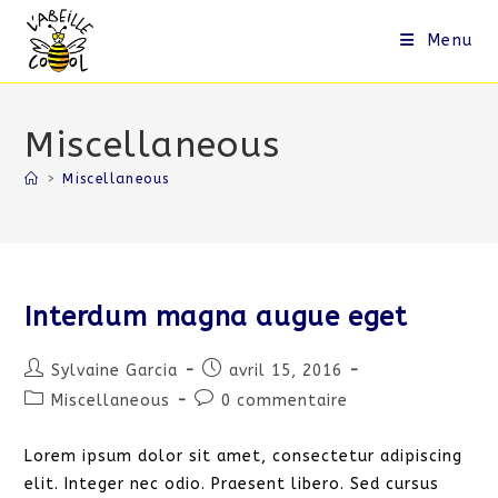
Skip
to
Menu
content
Miscellaneous
>
Miscellaneous
Interdum magna augue eget
Auteur/autrice
Publication
Sylvaine Garcia
avril 15, 2016
de
publiée :
Post
Commentaires
Miscellaneous
0 commentaire
la
category:
de
publication :
la
Lorem ipsum dolor sit amet, consectetur adipiscing
publication :
elit. Integer nec odio. Praesent libero. Sed cursus