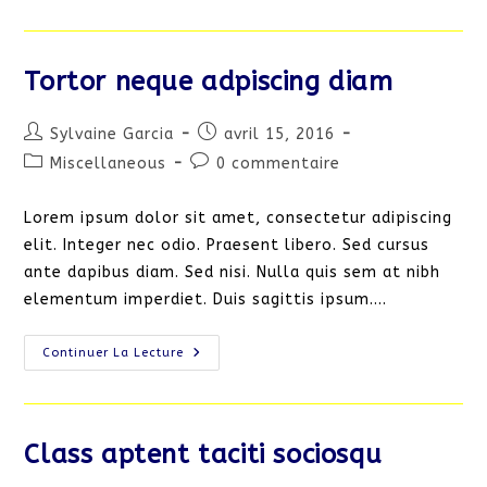
Se
Cursus
Ante
Tortor neque adpiscing diam
Auteur/autrice
Publication
Sylvaine Garcia
avril 15, 2016
de
publiée :
Post
Commentaires
Miscellaneous
0 commentaire
la
category:
de
publication :
la
Lorem ipsum dolor sit amet, consectetur adipiscing
publication :
elit. Integer nec odio. Praesent libero. Sed cursus
ante dapibus diam. Sed nisi. Nulla quis sem at nibh
elementum imperdiet. Duis sagittis ipsum.…
Tortor
Continuer La Lecture
Neque
Adpiscing
Diam
Class aptent taciti sociosqu